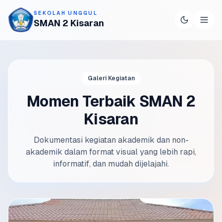
SEKOLAH UNGGUL
SMAN 2 Kisaran
Galeri Kegiatan
Momen Terbaik SMAN 2
Kisaran
Dokumentasi kegiatan akademik dan non-
akademik dalam format visual yang lebih rapi,
informatif, dan mudah dijelajahi.